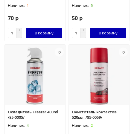
1
5
70 р
50 р
В корзину
В корзину
Охладитель Freezer 400ml
Очиститель контактов
/85-0005/
520мл. /85-0059/
4
2