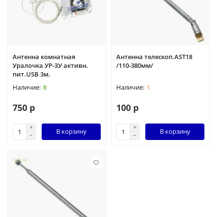
Антенна комнатная
Антенна телескоп.АSТ18
Уралочка УР-ЗУ активн.
/110-380мм/
пит.USB 3м.
8
1
750 р
100 р
В корзину
В корзину