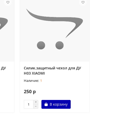
 ДУ
Силик.защитный чехол для ДУ
Н03 XIAOMI
1
250 р
В корзину