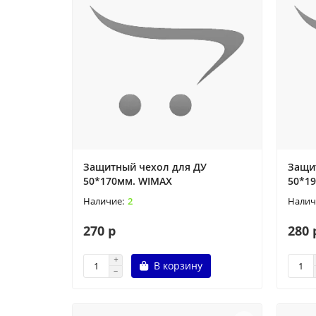
Защитный чехол для ДУ
Защи
50*170мм. WIMAX
50*1
2
270 р
280 
В корзину