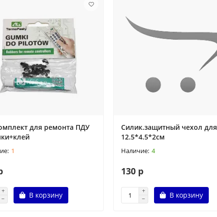
омплект для ремонта ПДУ
Силик.защитный чехол для
нки+клей
12.5*4.5*2см
1
4
р
130 р
В корзину
В корзину