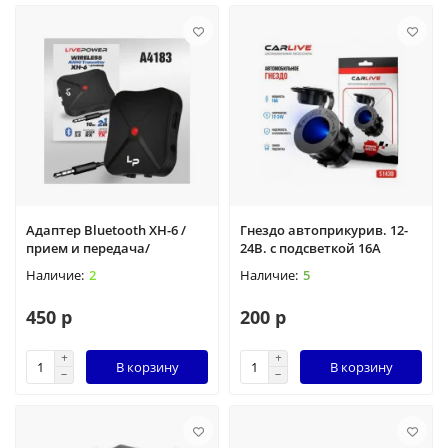
Адаптер Bluetooth XH-6 /
Гнездо автоприкурив. 12-
прием и передача/
24В. с подсветкой 16А
2
5
450 р
200 р
В корзину
В корзину