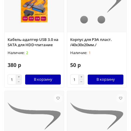
Кабель-адаптер USB 3.0 на
Корпус для РЭА пласт.
SATA для HDD+питание
/40х30х20мм./
2
1
380 р
50 р
В корзину
В корзину