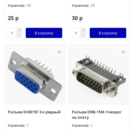
30
25
25 р
30 р
В корзину
В корзину
Разъем DHB15F 3-х рядный
Разъем DRB-15M /гнездо/
на плату
7
2