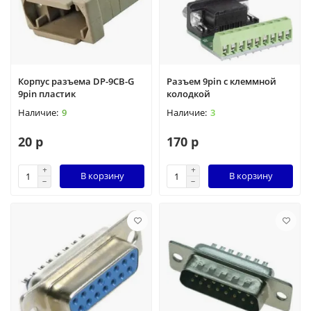
Корпус разъема DP-9CB-G
Разъем 9pin с клеммной
9pin пластик
колодкой
9
3
20 р
170 р
В корзину
В корзину