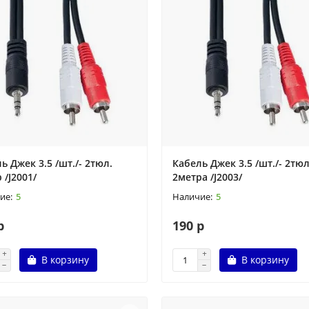
ь Джек 3.5 /шт./- 2тюл.
Кабель Джек 3.5 /шт./- 2тюл
 /J2001/
2метра /J2003/
5
5
р
190 р
В корзину
В корзину