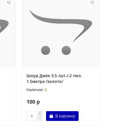
Шнур Джек 3.5 /шт./-2 тюл.
1.5метра /золото/
6
100 р
В корзину