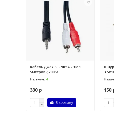
Кабель Джек 3.5 /шт./-2 тюл.
Шнур 
5метров /J2005/
3.5x1
4
330 р
150 
В корзину