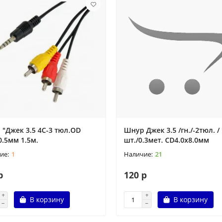
"Джек 3.5 4С-3 тюл.OD
Шнур Джек 3.5 /гн./-2тюл. /
0.5мм 1.5м.
шт./0.3мет. CD4.0x8.0мм
1
21
р
120 р
В корзину
В корзину