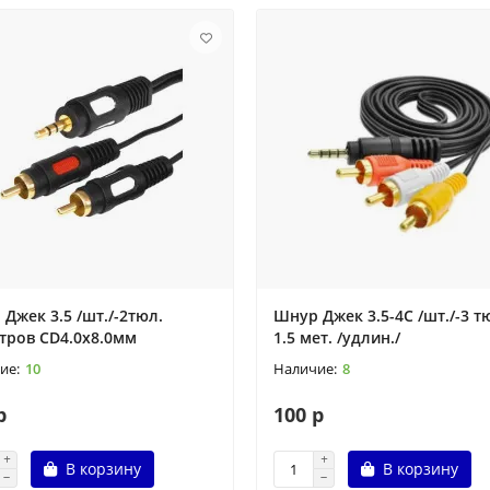
Джек 3.5 /шт./-2тюл.
Шнур Джек 3.5-4C /шт./-3 т
тров CD4.0x8.0мм
1.5 мет. /удлин./
10
8
р
100 р
В корзину
В корзину