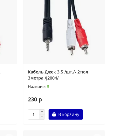
.
Кабель Джек 3.5 /шт./- 2тюл.
3метра /J2004/
5
230 р
В корзину