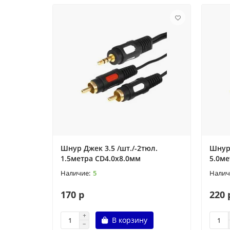
Шнур Джек 3.5 /шт./-2тюл.
Шнур 
1.5метра CD4.0x8.0мм
5.0ме
5
170 р
220 
В корзину