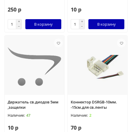
250 р
10 р
В корзину
В корзину
Держатель св.диодов 5мм
Коннектор DSRGB-10мм.
,защелки
-15см.для св.ленты
47
2
10 р
70 р