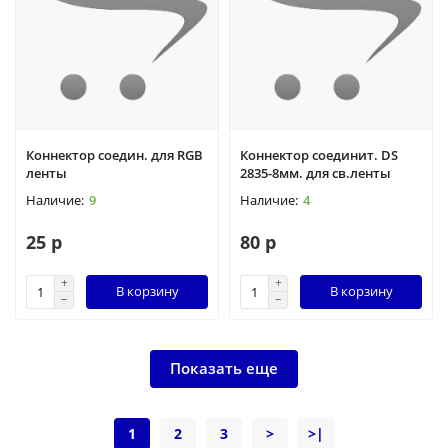
Коннектор соедин. для RGB
Коннектор соединит. DS
ленты
2835-8мм. для св.ленты
9
4
25 р
80 р
В корзину
В корзину
Показать еще
1
2
3
>
>|